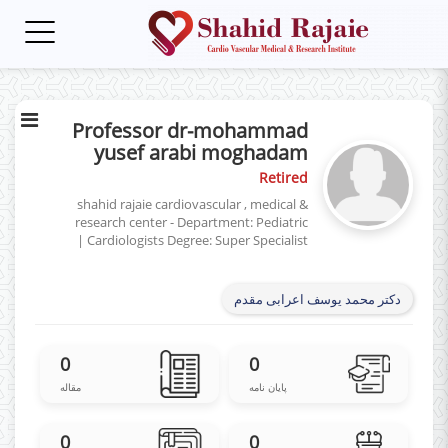
Toggle
gation
Professor dr-mohammad
yusef arabi moghadam
Retired
shahid rajaie cardiovascular , medical &
research center - Department: Pediatric
|
Cardiologists
Degree: Super Specialist
دکتر محمد یوسف اعرابی مقدم
0
0
پایان نامه
مقاله
0
0